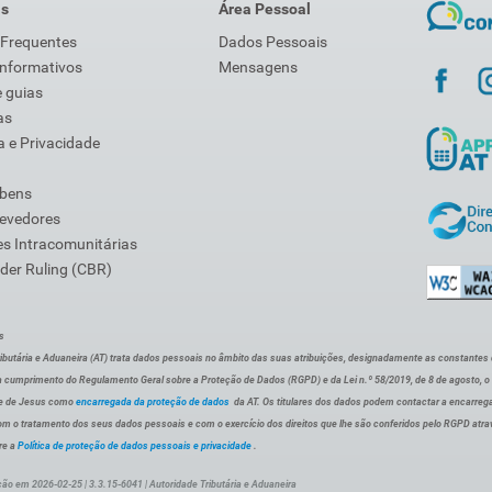
is
Área Pessoal
 Frequentes
Dados Pessoais
Informativos
Mensagens
 guias
as
 e Privacidade
 bens
Devedores
s Intracomunitárias
der Ruling (CBR)
s
ibutária e Aduaneira (AT) trata dados pessoais no âmbito das suas atribuições, designadamente as constantes do 
 cumprimento do Regulamento Geral sobre a Proteção de Dados (RGPD) e da Lei n.º 58/2019, de 8 de agosto, 
de de Jesus como
encarregada da proteção de dados
da AT. Os titulares dos dados podem contactar a encarreg
om o tratamento dos seus dados pessoais e com o exercício dos direitos que lhe são conferidos pelo RGPD atra
re a
Política de proteção de dados pessoais e privacidade
.
ção em 2026-02-25 | 3.3.15-6041 | Autoridade Tributária e Aduaneira