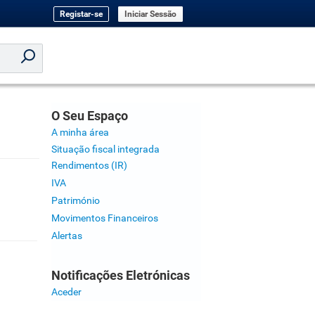
Registar-se
Iniciar Sessão
O Seu Espaço
A minha área
Situação fiscal integrada
Rendimentos (IR)
IVA
Património
Movimentos Financeiros
Alertas
Notificações Eletrónicas
Aceder