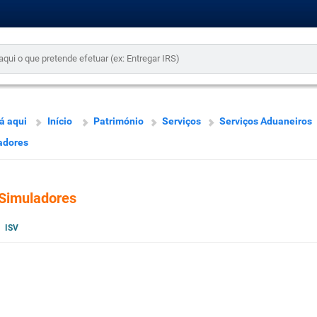
á aqui
Início
Património
Serviços
Serviços Aduaneiros
adores
Simuladores
ISV