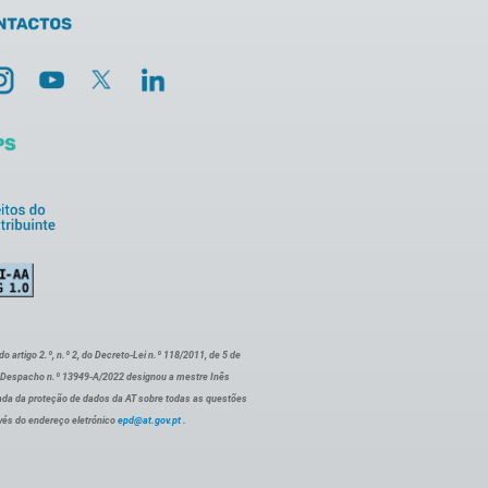
artigo 2.º, n.º 2, do Decreto-Lei n.º 118/2011, de 5 de
o Despacho n.º 13949-A/2022 designou a mestre Inês
ada da proteção de dados da AT sobre todas as questões
vés do endereço eletrónico
epd@at.gov.pt
.