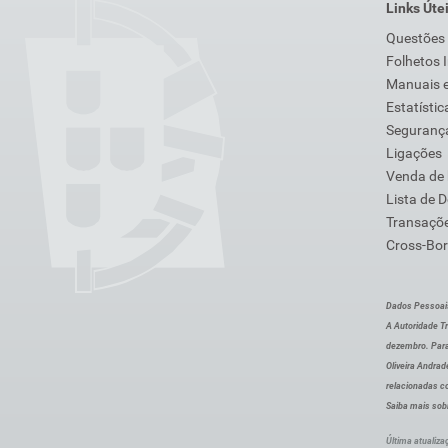
Links Úte
Questões
Folhetos 
Manuais e
Estatístic
Segurança
Ligações
Venda de
Lista de 
Transaçõe
Cross-Bor
Dados Pessoai
A Autoridade Tr
dezembro. Para
Oliveira Andra
relacionadas c
Saiba mais sob
Última atualiza