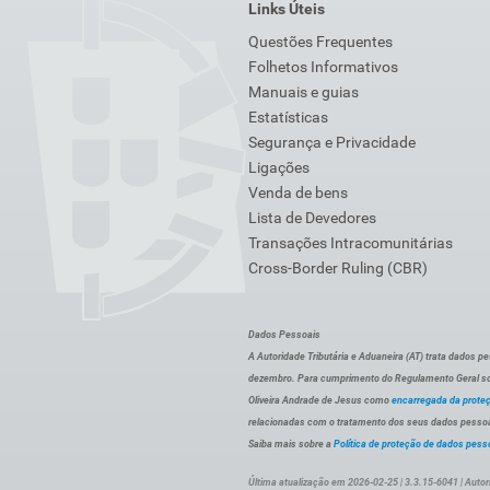
Links Úteis
Questões Frequentes
Folhetos Informativos
Manuais e guias
Estatísticas
Segurança e Privacidade
Ligações
Venda de bens
Lista de Devedores
Transações Intracomunitárias
Cross-Border Ruling (CBR)
Dados Pessoais
A Autoridade Tributária e Aduaneira (AT) trata dados p
dezembro. Para cumprimento do Regulamento Geral sob
Oliveira Andrade de Jesus como
encarregada da prote
relacionadas com o tratamento dos seus dados pessoai
Saiba mais sobre a
Política de proteção de dados pess
Última atualização em 2026-02-25 | 3.3.15-6041 | Autor