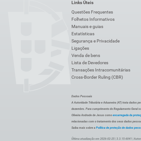
Links Úteis
Questões Frequentes
Folhetos Informativos
Manuais e guias
Estatísticas
Segurança e Privacidade
Ligações
Venda de bens
Lista de Devedores
Transações Intracomunitárias
Cross-Border Ruling (CBR)
Dados Pessoais
A Autoridade Tributária e Aduaneira (AT) trata dados p
dezembro. Para cumprimento do Regulamento Geral sob
Oliveira Andrade de Jesus como
encarregada da prote
relacionadas com o tratamento dos seus dados pessoai
Saiba mais sobre a
Política de proteção de dados pess
Última atualização em 2026-02-25 | 3.3.15-6041 | Autor