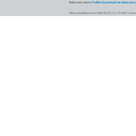
Saiba mais sobre a
Política de proteção de dados pess
Última atualização em 2026-02-25 | 3.3.15-6041 | Autor