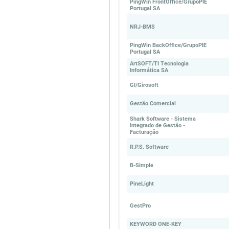
PingWin FrontOffice/GrupoPIE
Portugal SA
NRJ-BMS
PingWin BackOffice/GrupoPIE
Portugal SA
ArtSOFT/TI Tecnologia
Informática SA
GI/Girosoft
Gestão Comercial
Shark Software - Sistema
Integrado de Gestão -
Facturação
R.P.S. Software
B-Simple
PineLight
GestPro
KEYWORD ONE-KEY