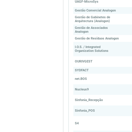
UAGF-MicroSys
Gestão Comercial Analogon
Gestão de Gabinetes de
Arquitectura (Analogon)
Gestão de Associados
Analogon
Gestão de Resíduos Analogon
I.O.S. / Integrated
Organization Solutions
OURIVGEST
SYDFACT
net.BOS
Nucleus9
Sinfonia_Recepção
Sinfonia_POS
S4