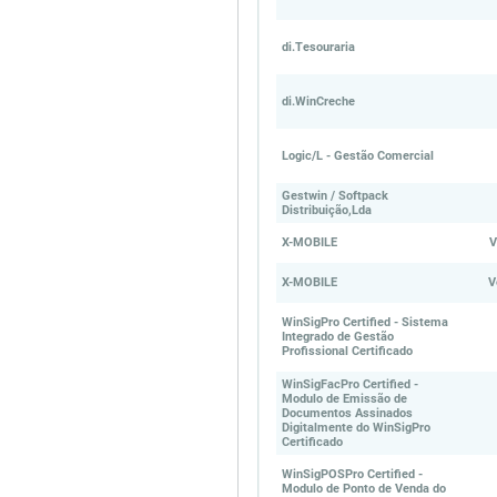
di.Tesouraria
di.WinCreche
Logic/L - Gestão Comercial
Gestwin / Softpack
Distribuição,Lda
X-MOBILE
V
X-MOBILE
V
WinSigPro Certified - Sistema
Integrado de Gestão
Profissional Certificado
WinSigFacPro Certified -
Modulo de Emissão de
Documentos Assinados
Digitalmente do WinSigPro
Certificado
WinSigPOSPro Certified -
Modulo de Ponto de Venda do