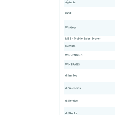
Agência
iGSP
WinGest
MSS - Mobile Sales System
Gestlite
WINVENDING
WINTRANS
di.Irmãos
di.Valências
di.Rendas
di.Stocks