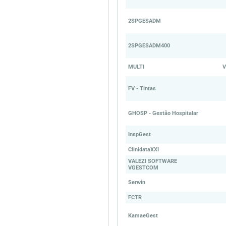
2SPGESADM
2SPGESADM400
MULTI
V
FV - Tintas
GHOSP - Gestão Hospitalar
InspGest
ClinidataXXI
VALEZI SOFTWARE
VGESTCOM
Serwin
FCTR
KamaeGest