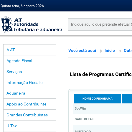
Quinta-feira, 6 agosto 2026
A AT
Você está aqui
Início
Out
Agenda Fiscal
Serviços
Lista de Programas Certifi
Informação Fiscal e
Aduaneira
NOME DO PROGRAMA
Apoio ao Contribuinte
3bcWin
Grandes Contribuintes
SAGE RETAIL
U-Tax
MULTIXOP