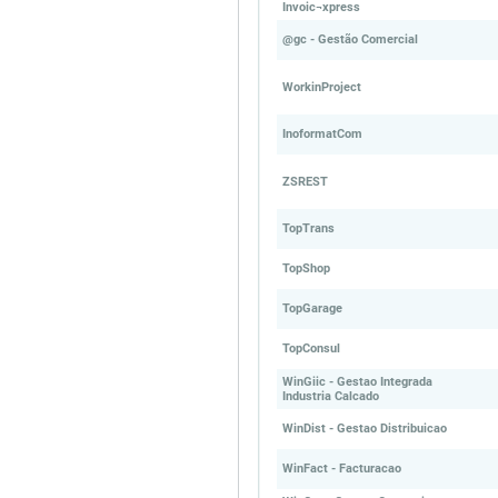
Invoic¬xpress
@gc - Gestão Comercial
WorkinProject
InoformatCom
ZSREST
TopTrans
TopShop
TopGarage
TopConsul
WinGiic - Gestao Integrada
Industria Calcado
WinDist - Gestao Distribuicao
WinFact - Facturacao