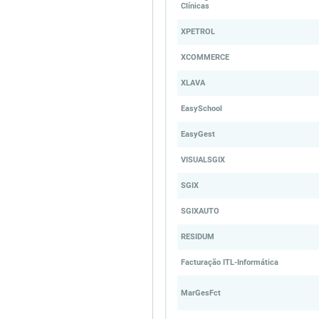
Clínicas
XPETROL
XCOMMERCE
XLAVA
EasySchool
EasyGest
VISUALSGIX
SGIX
SGIXAUTO
RESIDUM
Facturação ITL-Informática
MarGesFct