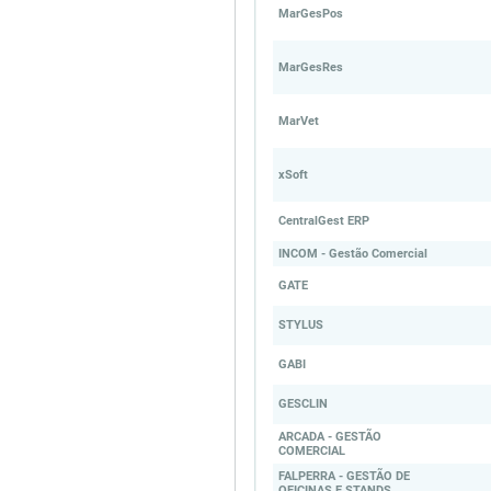
MarGesPos
MarGesRes
MarVet
xSoft
CentralGest ERP
INCOM - Gestão Comercial
GATE
STYLUS
GABI
GESCLIN
ARCADA - GESTÃO
COMERCIAL
FALPERRA - GESTÃO DE
OFICINAS E STANDS