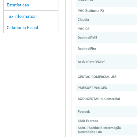
Estatísticas
PHC Business FX
Tax information
Claudia
Cidadania Fiscal
PHC CS
DecimalPME
DecimalFire
ActiveRent/VGraf
GESTAO COMERCIAL J5F
PMESOFT-WINGES
AGROGESTÃO ® Comercial
Factock
SMD Express
SoftGI/Softideia Informação
Automática Lda