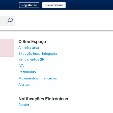
Registar-se
Iniciar Sessão
O Seu Espaço
A minha área
Situação fiscal integrada
Rendimentos (IR)
IVA
Património
Movimentos Financeiros
Alertas
Notificações Eletrónicas
Aceder