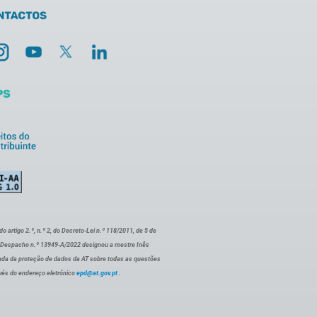
artigo 2.º, n.º 2, do Decreto-Lei n.º 118/2011, de 5 de
o Despacho n.º 13949-A/2022 designou a mestre Inês
ada da proteção de dados da AT sobre todas as questões
vés do endereço eletrónico
epd@at.gov.pt
.