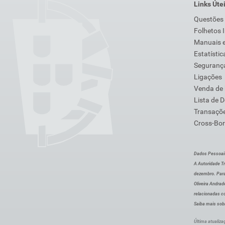
Links Úte
Questões
Folhetos 
Manuais e
Estatístic
Segurança
Ligações
Venda de
Lista de 
Transaçõe
Cross-Bor
Dados Pessoai
A Autoridade Tr
dezembro. Para
Oliveira Andra
relacionadas c
Saiba mais sob
Última atualiza