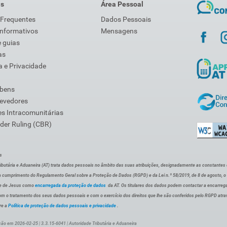
is
Área Pessoal
 Frequentes
Dados Pessoais
Informativos
Mensagens
 guias
as
 e Privacidade
 bens
Devedores
s Intracomunitárias
der Ruling (CBR)
s
ibutária e Aduaneira (AT) trata dados pessoais no âmbito das suas atribuições, designadamente as constantes do 
 cumprimento do Regulamento Geral sobre a Proteção de Dados (RGPD) e da Lei n.º 58/2019, de 8 de agosto, 
de de Jesus como
encarregada da proteção de dados
da AT. Os titulares dos dados podem contactar a encarreg
om o tratamento dos seus dados pessoais e com o exercício dos direitos que lhe são conferidos pelo RGPD atra
re a
Política de proteção de dados pessoais e privacidade
.
ção em 2026-02-25 | 3.3.15-6041 | Autoridade Tributária e Aduaneira