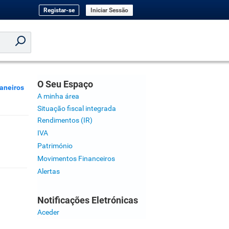
Registar-se
Iniciar Sessão
O Seu Espaço
aneiros
A minha área
Situação fiscal integrada
Rendimentos (IR)
IVA
Património
Movimentos Financeiros
Alertas
Notificações Eletrónicas
Aceder