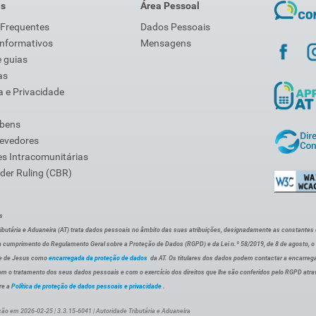
is
Área Pessoal
 Frequentes
Dados Pessoais
Informativos
Mensagens
 guias
as
 e Privacidade
 bens
Devedores
s Intracomunitárias
der Ruling (CBR)
s
ibutária e Aduaneira (AT) trata dados pessoais no âmbito das suas atribuições, designadamente as constantes do 
 cumprimento do Regulamento Geral sobre a Proteção de Dados (RGPD) e da Lei n.º 58/2019, de 8 de agosto, 
de de Jesus como
encarregada da proteção de dados
da AT. Os titulares dos dados podem contactar a encarreg
om o tratamento dos seus dados pessoais e com o exercício dos direitos que lhe são conferidos pelo RGPD atra
re a
Política de proteção de dados pessoais e privacidade
.
ção em 2026-02-25 | 3.3.15-6041 | Autoridade Tributária e Aduaneira