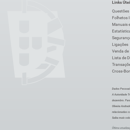
Links Úte
Questões
Folhetos 
Manuais e
Estatístic
Segurança
Ligações
Venda de
Lista de 
Transaçõe
Cross-Bor
Dados Pessoai
A Autoridade Tr
dezembro. Para
Oliveira Andra
relacionadas c
Saiba mais sob
Última atualiza