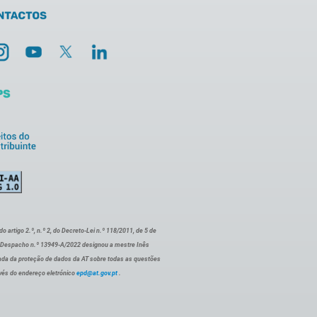
artigo 2.º, n.º 2, do Decreto-Lei n.º 118/2011, de 5 de
o Despacho n.º 13949-A/2022 designou a mestre Inês
ada da proteção de dados da AT sobre todas as questões
vés do endereço eletrónico
epd@at.gov.pt
.