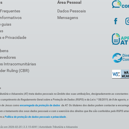
is
Área Pessoal
 Frequentes
Dados Pessoais
Informativos
Mensagens
 guias
as
 e Privacidade
 bens
Devedores
s Intracomunitárias
der Ruling (CBR)
s
ibutária e Aduaneira (AT) trata dados pessoais no âmbito das suas atribuições, designadamente as constantes do 
 cumprimento do Regulamento Geral sobre a Proteção de Dados (RGPD) e da Lei n.º 58/2019, de 8 de agosto, 
de de Jesus como
encarregada da proteção de dados
da AT. Os titulares dos dados podem contactar a encarreg
om o tratamento dos seus dados pessoais e com o exercício dos direitos que lhe são conferidos pelo RGPD atra
re a
Política de proteção de dados pessoais e privacidade
.
ção em 2026-02-25 | 3.3.15-6041 | Autoridade Tributária e Aduaneira