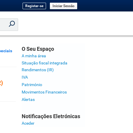
Registar-se
Iniciar Sessão
O Seu Espaço
peciais
A minha área
Situação fiscal integrada
Rendimentos (IR)
IVA
2)
Património
Movimentos Financeiros
Alertas
Notificações Eletrónicas
Aceder