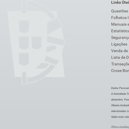
Links Úte
Questões
Folhetos 
Manuais e
Estatístic
Segurança
Ligações
Venda de
Lista de 
Transaçõe
Cross-Bor
Dados Pessoai
A Autoridade Tr
dezembro. Para
Oliveira Andra
relacionadas c
Saiba mais sob
Última atualiza