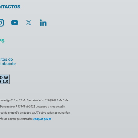
artigo 2.º, n.º 2, do Decreto-Lei n.º 118/2011, de 5 de
o Despacho n.º 13949-A/2022 designou a mestre Inês
ada da proteção de dados da AT sobre todas as questões
vés do endereço eletrónico
epd@at.gov.pt
.