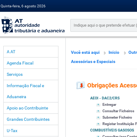
Quinta-feira, 6 agosto 2026
A AT
Você está aqui
Início
Outr
Acessórias e Especiais
Agenda Fiscal
Serviços
Obrigações Acessó
Informação Fiscal e
Aduaneira
AEOI - DAC2/CRS
Entregar
Apoio ao Contribuinte
Consultar Ficheiros
Submeter Ficheiro
Grandes Contribuintes
Registar Instituição 
U-Tax
COMBUSTÍVEIS GASOSOS
Consultar (por Contab