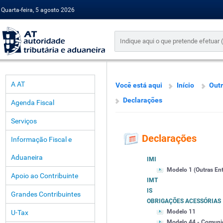
Quarta-feira, 5 agosto 2026
A AT
Você está aqui
Início
Outr
Declarações
Agenda Fiscal
Serviços
Declarações
Informação Fiscal e
Aduaneira
IMI
Modelo 1 (Outras En
Apoio ao Contribuinte
IMT
IS
Grandes Contribuintes
OBRIGAÇÕES ACESSÓRIAS
Modelo 11
U-Tax
Modelo 44 - Comunic