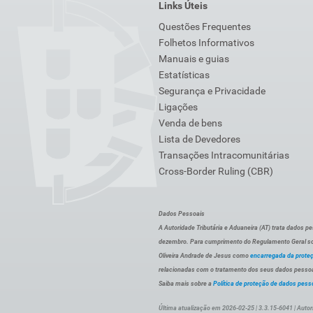
Links Úteis
Questões Frequentes
Folhetos Informativos
Manuais e guias
Estatísticas
Segurança e Privacidade
Ligações
Venda de bens
Lista de Devedores
Transações Intracomunitárias
Cross-Border Ruling (CBR)
Dados Pessoais
A Autoridade Tributária e Aduaneira (AT) trata dados p
dezembro. Para cumprimento do Regulamento Geral sob
Oliveira Andrade de Jesus como
encarregada da prote
relacionadas com o tratamento dos seus dados pessoai
Saiba mais sobre a
Política de proteção de dados pess
Última atualização em 2026-02-25 | 3.3.15-6041 | Autor