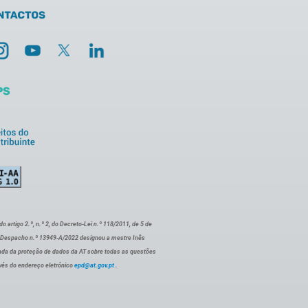
artigo 2.º, n.º 2, do Decreto-Lei n.º 118/2011, de 5 de
o Despacho n.º 13949-A/2022 designou a mestre Inês
ada da proteção de dados da AT sobre todas as questões
vés do endereço eletrónico
epd@at.gov.pt
.