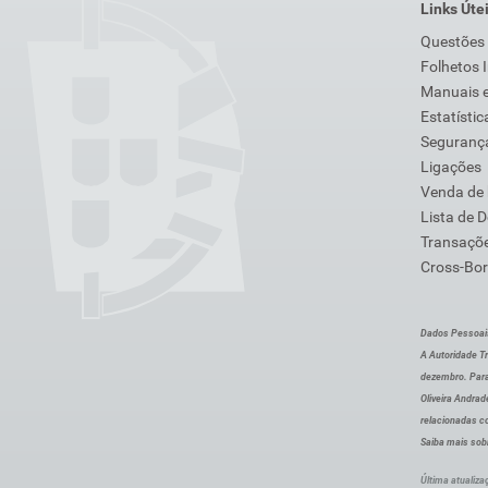
Links Úte
Questões
Folhetos 
Manuais e
Estatístic
Segurança
Ligações
Venda de
Lista de 
Transaçõe
Cross-Bor
Dados Pessoai
A Autoridade Tr
dezembro. Para
Oliveira Andra
relacionadas c
Saiba mais sob
Última atualiza