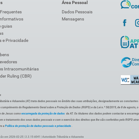
is
Área Pessoal
 Frequentes
Dados Pessoais
Informativos
Mensagens
 guias
as
 e Privacidade
 bens
Devedores
s Intracomunitárias
der Ruling (CBR)
s
ibutária e Aduaneira (AT) trata dados pessoais no âmbito das suas atribuições, designadamente as constantes do 
 cumprimento do Regulamento Geral sobre a Proteção de Dados (RGPD) e da Lei n.º 58/2019, de 8 de agosto, 
de de Jesus como
encarregada da proteção de dados
da AT. Os titulares dos dados podem contactar a encarreg
om o tratamento dos seus dados pessoais e com o exercício dos direitos que lhe são conferidos pelo RGPD atra
re a
Política de proteção de dados pessoais e privacidade
.
ção em 2026-02-25 | 3.3.15-6041 | Autoridade Tributária e Aduaneira