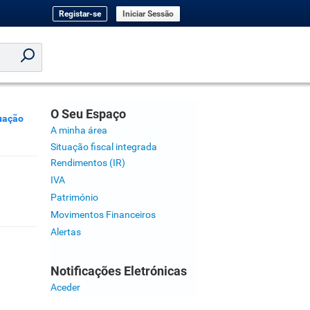
Registar-se
Iniciar Sessão
O Seu Espaço
uação
A minha área
Situação fiscal integrada
Rendimentos (IR)
IVA
Património
Movimentos Financeiros
Alertas
Notificações Eletrónicas
Aceder