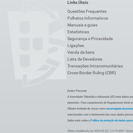
Links Úteis
Questões Frequentes
Folhetos Informativos
Manuais e guias
Estatísticas
Segurança e Privacidade
Ligações
Venda de bens
Lista de Devedores
Transações Intracomunitárias
Cross-Border Ruling (CBR)
Dados Pessoais
A Autoridade Tributária e Aduaneira (AT) trata dados p
dezembro. Para cumprimento do Regulamento Geral sob
Oliveira Andrade de Jesus como
encarregada da prote
relacionadas com o tratamento dos seus dados pessoai
Saiba mais sobre a
Política de proteção de dados pess
Última atualização em 2026-02-25 | 3.3.15-6041 | Autor