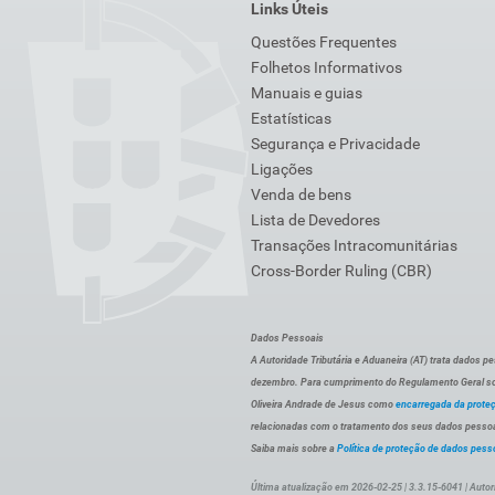
Links Úteis
Questões Frequentes
Folhetos Informativos
Manuais e guias
Estatísticas
Segurança e Privacidade
Ligações
Venda de bens
Lista de Devedores
Transações Intracomunitárias
Cross-Border Ruling (CBR)
Dados Pessoais
A Autoridade Tributária e Aduaneira (AT) trata dados p
dezembro. Para cumprimento do Regulamento Geral sob
Oliveira Andrade de Jesus como
encarregada da prote
relacionadas com o tratamento dos seus dados pessoai
Saiba mais sobre a
Política de proteção de dados pess
Última atualização em 2026-02-25 | 3.3.15-6041 | Autor