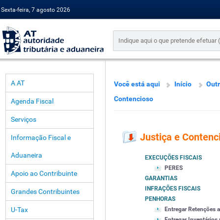
Sexta-feira, 7 agosto 2026
A AT
Você está aqui
Início
Outr
Contencioso
Agenda Fiscal
Serviços
Justiça e Contenc
Informação Fiscal e
Aduaneira
EXECUÇÕES FISCAIS
PERES
Apoio ao Contribuinte
GARANTIAS
INFRAÇÕES FISCAIS
Grandes Contribuintes
PENHORAS
U-Tax
Entregar Retenções 
Entregar Inventários