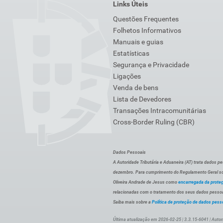
Links Úteis
Questões Frequentes
Folhetos Informativos
Manuais e guias
Estatísticas
Segurança e Privacidade
Ligações
Venda de bens
Lista de Devedores
Transações Intracomunitárias
Cross-Border Ruling (CBR)
Dados Pessoais
A Autoridade Tributária e Aduaneira (AT) trata dados p
dezembro. Para cumprimento do Regulamento Geral sob
Oliveira Andrade de Jesus como
encarregada da prote
relacionadas com o tratamento dos seus dados pessoai
Saiba mais sobre a
Política de proteção de dados pess
Última atualização em 2026-02-25 | 3.3.15-6041 | Autor