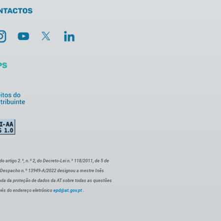
artigo 2.º, n.º 2, do Decreto-Lei n.º 118/2011, de 5 de
o Despacho n.º 13949-A/2022 designou a mestre Inês
ada da proteção de dados da AT sobre todas as questões
vés do endereço eletrónico
epd@at.gov.pt
.