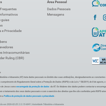
is
Área Pessoal
 Frequentes
Dados Pessoais
Informativos
Mensagens
 guias
as
 e Privacidade
 bens
Devedores
s Intracomunitárias
der Ruling (CBR)
s
ibutária e Aduaneira (AT) trata dados pessoais no âmbito das suas atribuições, designadamente as constantes do 
 cumprimento do Regulamento Geral sobre a Proteção de Dados (RGPD) e da Lei n.º 58/2019, de 8 de agosto, 
de de Jesus como
encarregada da proteção de dados
da AT. Os titulares dos dados podem contactar a encarreg
om o tratamento dos seus dados pessoais e com o exercício dos direitos que lhe são conferidos pelo RGPD atra
re a
Política de proteção de dados pessoais e privacidade
.
ção em 2026-02-25 | 3.3.15-6041 | Autoridade Tributária e Aduaneira