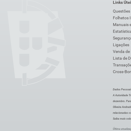
Links Úte
Questões
Folhetos 
Manuais e
Estatístic
Segurança
Ligações
Venda de
Lista de 
Transaçõe
Cross-Bor
Dados Pessoai
A Autoridade Tr
dezembro. Para
Oliveira Andra
relacionadas c
Saiba mais sob
Última atualiza