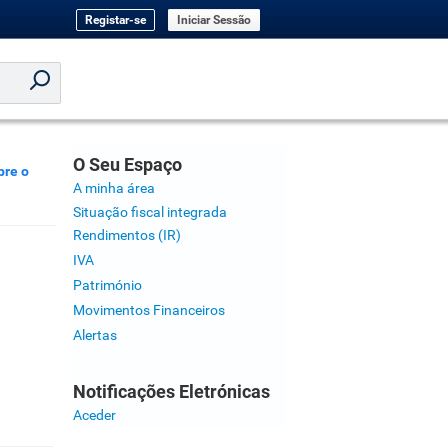
Registar-se
Iniciar Sessão
O Seu Espaço
bre o
A minha área
Situação fiscal integrada
Rendimentos (IR)
IVA
Património
Movimentos Financeiros
Alertas
Notificações Eletrónicas
Aceder