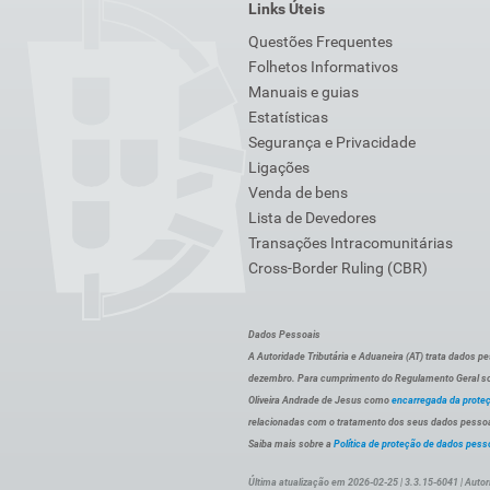
Links Úteis
Questões Frequentes
Folhetos Informativos
Manuais e guias
Estatísticas
Segurança e Privacidade
Ligações
Venda de bens
Lista de Devedores
Transações Intracomunitárias
Cross-Border Ruling (CBR)
Dados Pessoais
A Autoridade Tributária e Aduaneira (AT) trata dados p
dezembro. Para cumprimento do Regulamento Geral sob
Oliveira Andrade de Jesus como
encarregada da prote
relacionadas com o tratamento dos seus dados pessoai
Saiba mais sobre a
Política de proteção de dados pess
Última atualização em 2026-02-25 | 3.3.15-6041 | Autor