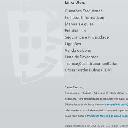
Links Úteis
Questões Frequentes
Folhetos Informativos
Manuais e guias
Estatísticas
Segurança e Privacidade
Ligações
Venda de bens
Lista de Devedores
Transações Intracomunitárias
Cross-Border Ruling (CBR)
Dados Pessoais
A Autoridade Tributária e Aduaneira (AT) trata dados p
dezembro. Para cumprimento do Regulamento Geral sob
Oliveira Andrade de Jesus como
encarregada da prote
relacionadas com o tratamento dos seus dados pessoai
Saiba mais sobre a
Política de proteção de dados pess
Última atualização em 2026-02-25 | 3.3.15-6041 | Autor