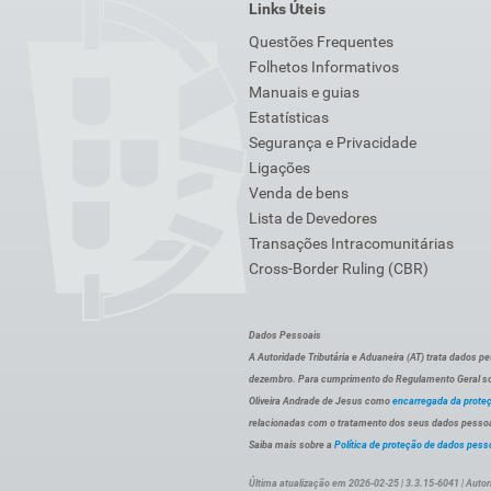
Links Úteis
Questões Frequentes
Folhetos Informativos
Manuais e guias
Estatísticas
Segurança e Privacidade
Ligações
Venda de bens
Lista de Devedores
Transações Intracomunitárias
Cross-Border Ruling (CBR)
Dados Pessoais
A Autoridade Tributária e Aduaneira (AT) trata dados p
dezembro. Para cumprimento do Regulamento Geral sob
Oliveira Andrade de Jesus como
encarregada da prote
relacionadas com o tratamento dos seus dados pessoai
Saiba mais sobre a
Política de proteção de dados pess
Última atualização em 2026-02-25 | 3.3.15-6041 | Autor