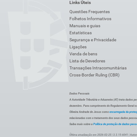
Links Úteis
Questões Frequentes
Folhetos Informativos
Manuais e guias
Estatísticas
Segurança e Privacidade
Ligações
Venda de bens
Lista de Devedores
Transações Intracomunitárias
Cross-Border Ruling (CBR)
Dados Pessoais
A Autoridade Tributária e Aduaneira (AT) trata dados p
dezembro. Para cumprimento do Regulamento Geral sob
Oliveira Andrade de Jesus como
encarregada da prote
relacionadas com o tratamento dos seus dados pessoai
Saiba mais sobre a
Política de proteção de dados pess
Última atualização em 2026-02-25 | 3.3.15-6041 | Autor