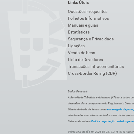
Links Úteis
Questões Frequentes
Folhetos Informativos
Manuais e guias
Estatísticas
Segurança e Privacidade
Ligações
Venda de bens
Lista de Devedores
Transações Intracomunitárias
Cross-Border Ruling (CBR)
Dados Pessoais
A Autoridade Tributária e Aduaneira (AT) trata dados p
dezembro. Para cumprimento do Regulamento Geral sob
Oliveira Andrade de Jesus como
encarregada da prote
relacionadas com o tratamento dos seus dados pessoai
Saiba mais sobre a
Política de proteção de dados pess
Última atualização em 2026-02-25 | 3.3.15-6041 | Autor