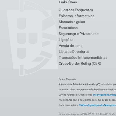
Links Úteis
Questões Frequentes
Folhetos Informativos
Manuais e guias
Estatísticas
Segurança e Privacidade
Ligações
Venda de bens
Lista de Devedores
Transações Intracomunitárias
Cross-Border Ruling (CBR)
Dados Pessoais
A Autoridade Tributária e Aduaneira (AT) trata dados p
dezembro. Para cumprimento do Regulamento Geral sob
Oliveira Andrade de Jesus como
encarregada da prote
relacionadas com o tratamento dos seus dados pessoai
Saiba mais sobre a
Política de proteção de dados pess
Última atualização em 2026-02-25 | 3.3.15-6041 | Autor