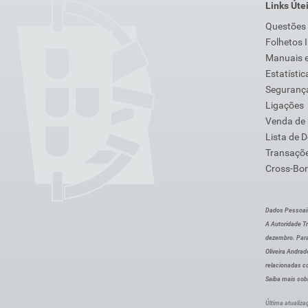
Links Úte
Questões
Folhetos 
Manuais e
Estatístic
Segurança
Ligações
Venda de
Lista de 
Transaçõe
Cross-Bor
Dados Pessoai
A Autoridade Tr
dezembro. Para
Oliveira Andra
relacionadas c
Saiba mais sob
Última atualiza