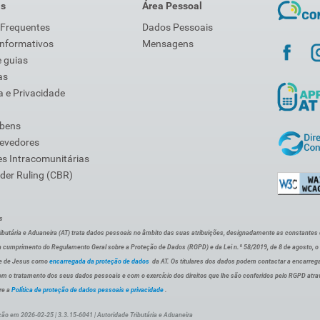
is
Área Pessoal
 Frequentes
Dados Pessoais
Informativos
Mensagens
 guias
as
 e Privacidade
 bens
Devedores
s Intracomunitárias
der Ruling (CBR)
s
ibutária e Aduaneira (AT) trata dados pessoais no âmbito das suas atribuições, designadamente as constantes do 
 cumprimento do Regulamento Geral sobre a Proteção de Dados (RGPD) e da Lei n.º 58/2019, de 8 de agosto, 
de de Jesus como
encarregada da proteção de dados
da AT. Os titulares dos dados podem contactar a encarreg
om o tratamento dos seus dados pessoais e com o exercício dos direitos que lhe são conferidos pelo RGPD atra
re a
Política de proteção de dados pessoais e privacidade
.
ção em 2026-02-25 | 3.3.15-6041 | Autoridade Tributária e Aduaneira