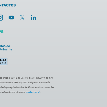
artigo 2.º, n.º 2, do Decreto-Lei n.º 118/2011, de 5 de
o Despacho n.º 13949-A/2022 designou a mestre Inês
ada da proteção de dados da AT sobre todas as questões
vés do endereço eletrónico
epd@at.gov.pt
.