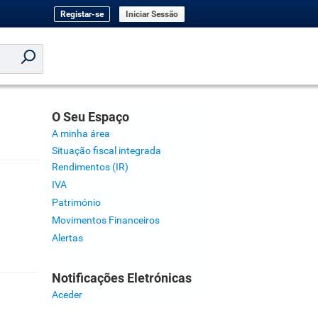
Registar-se
Iniciar Sessão
O Seu Espaço
A minha área
Situação fiscal integrada
Rendimentos (IR)
IVA
Património
Movimentos Financeiros
Alertas
Notificações Eletrónicas
Aceder