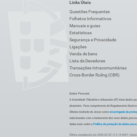
Links Úteis
Questões Frequentes
Folhetos Informativos
Manuais e guias
Estatísticas
Segurança e Privacidade
Ligações
Venda de bens
Lista de Devedores
Transações Intracomunitárias
Cross-Border Ruling (CBR)
Dados Pessoais
A Autoridade Tributária e Aduaneira (AT) trata dados p
dezembro. Para cumprimento do Regulamento Geral sob
Oliveira Andrade de Jesus como
encarregada da prote
relacionadas com o tratamento dos seus dados pessoai
Saiba mais sobre a
Política de proteção de dados pess
Última atualização em 2026-02-25 | 3.3.15-6041 | Autor