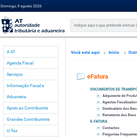
Domingo, 9 agosto 2026
A AT
Você está aqui
Início
Outr
Agenda Fiscal
Serviços
eFatura
Informação Fiscal e
DOCUMENTOS DE TRANSP
Adquirente de Produ
Aduaneira
Agentes Fiscalizador
Apoio ao Contribuinte
Destinatário dos Ben
Remetente dos Bens
Grandes Contribuintes
E-FATURA
Contactos
U-Tax
Perguntas Frequente