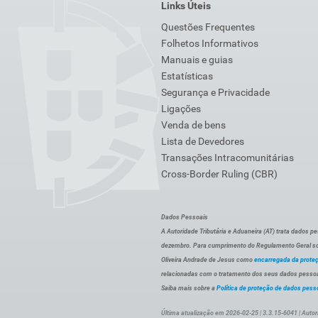
Links Úteis
Questões Frequentes
Folhetos Informativos
Manuais e guias
Estatísticas
Segurança e Privacidade
Ligações
Venda de bens
Lista de Devedores
Transações Intracomunitárias
Cross-Border Ruling (CBR)
Dados Pessoais
A Autoridade Tributária e Aduaneira (AT) trata dados p
dezembro. Para cumprimento do Regulamento Geral sob
Oliveira Andrade de Jesus como
encarregada da prote
relacionadas com o tratamento dos seus dados pessoai
Saiba mais sobre a
Política de proteção de dados pess
Última atualização em 2026-02-25 | 3.3.15-6041 | Autor