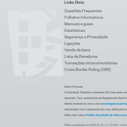
Links Úteis
Questões Frequentes
Folhetos Informativos
Manuais e guias
Estatísticas
Segurança e Privacidade
Ligações
Venda de bens
Lista de Devedores
Transações Intracomunitárias
Cross-Border Ruling (CBR)
Dados Pessoais
A Autoridade Tributária e Aduaneira (AT) trata dados p
dezembro. Para cumprimento do Regulamento Geral sob
Oliveira Andrade de Jesus como
encarregada da prote
relacionadas com o tratamento dos seus dados pessoai
Saiba mais sobre a
Política de proteção de dados pess
Última atualização em 2026-02-25 | 3.3.15-6041 | Autor