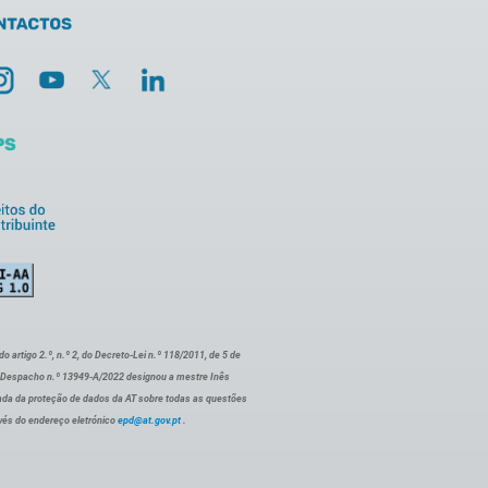
artigo 2.º, n.º 2, do Decreto-Lei n.º 118/2011, de 5 de
o Despacho n.º 13949-A/2022 designou a mestre Inês
ada da proteção de dados da AT sobre todas as questões
vés do endereço eletrónico
epd@at.gov.pt
.