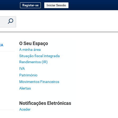
Registar-se
Iniciar Sessão
O Seu Espaço
CA
A minha área
Situação fiscal integrada
Rendimentos (IR)
IVA
Património
Movimentos Financeiros
Alertas
Notificações Eletrónicas
Aceder