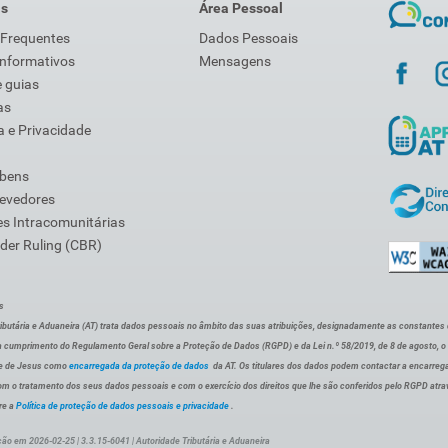
is
Área Pessoal
 Frequentes
Dados Pessoais
Informativos
Mensagens
 guias
as
 e Privacidade
 bens
Devedores
s Intracomunitárias
der Ruling (CBR)
s
ibutária e Aduaneira (AT) trata dados pessoais no âmbito das suas atribuições, designadamente as constantes do 
 cumprimento do Regulamento Geral sobre a Proteção de Dados (RGPD) e da Lei n.º 58/2019, de 8 de agosto, 
de de Jesus como
encarregada da proteção de dados
da AT. Os titulares dos dados podem contactar a encarreg
om o tratamento dos seus dados pessoais e com o exercício dos direitos que lhe são conferidos pelo RGPD atra
re a
Política de proteção de dados pessoais e privacidade
.
ção em 2026-02-25 | 3.3.15-6041 | Autoridade Tributária e Aduaneira