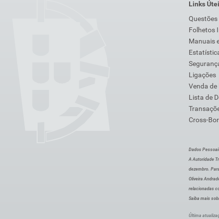
Links Úte
Questões
Folhetos 
Manuais e
Estatístic
Segurança
Ligações
Venda de
Lista de 
Transaçõe
Cross-Bor
Dados Pessoai
A Autoridade Tr
dezembro. Para
Oliveira Andra
relacionadas c
Saiba mais sob
Última atualiza