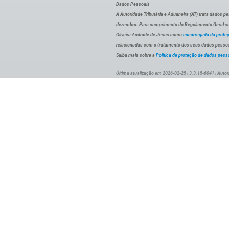
Dados Pessoais
A Autoridade Tributária e Aduaneira (AT) trata dados p
dezembro. Para cumprimento do Regulamento Geral sob
Oliveira Andrade de Jesus como
encarregada da prote
relacionadas com o tratamento dos seus dados pessoai
Saiba mais sobre a
Política de proteção de dados pess
Última atualização em 2026-02-25 | 3.3.15-6041 | Autor