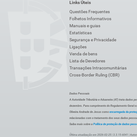
Links Úteis
Questões Frequentes
Folhetos Informativos
Manuais e guias
Estatísticas
Segurança e Privacidade
Ligações
Venda de bens
Lista de Devedores
Transações Intracomunitárias
Cross-Border Ruling (CBR)
Dados Pessoais
A Autoridade Tributária e Aduaneira (AT) trata dados p
dezembro. Para cumprimento do Regulamento Geral sob
Oliveira Andrade de Jesus como
encarregada da prote
relacionadas com o tratamento dos seus dados pessoai
Saiba mais sobre a
Política de proteção de dados pess
Última atualização em 2026-02-25 | 3.3.15-6041 | Autor