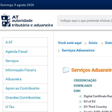
Domingo, 9 agosto 2026
A AT
Você está aqui
Início
Outr
Serviços Aduaneiros
Agenda Fiscal
Serviços
Serviços Aduaneir
Informação Fiscal e
Aduaneira
CREDENCIAÇÃO
DOWNLOADS
Apoio ao Contribuinte
EORI
Digital Certificate R
Grandes Contribuintes
EO of EU
U-Tax
EO Third Country