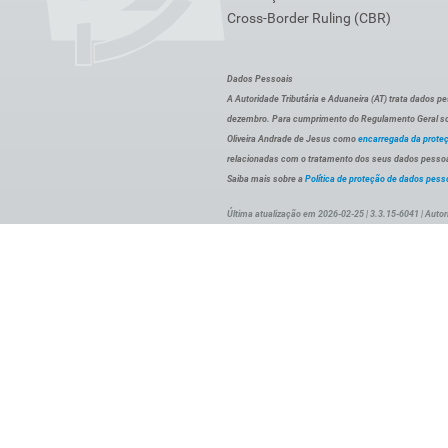
Cross-Border Ruling (CBR)
Dados Pessoais
A Autoridade Tributária e Aduaneira (AT) trata dados p
dezembro. Para cumprimento do Regulamento Geral sob
Oliveira Andrade de Jesus como
encarregada da prote
relacionadas com o tratamento dos seus dados pessoai
Saiba mais sobre a
Política de proteção de dados pess
Última atualização em 2026-02-25 | 3.3.15-6041 | Autor