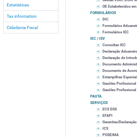
Gestão EORI /EORI
Estatísticas
OE Estabelecidos em
FORMULÁRIOS
Tax information
DIC
Formulários Aduanei
Cidadania Fiscal
Formulários IEC
IEC / ISV
Consultas IEC
Declaração Aduaneir
Declaração de Intro
Documento Administ
Documento de Acomp
Estampilhas Especiai
Gasóleo Profissional
Gasóleo Profissional
PAUTA
SERVIÇOS
ECS DSS
EFAPI
Garantias/Declaração
ICS
POSEIMA