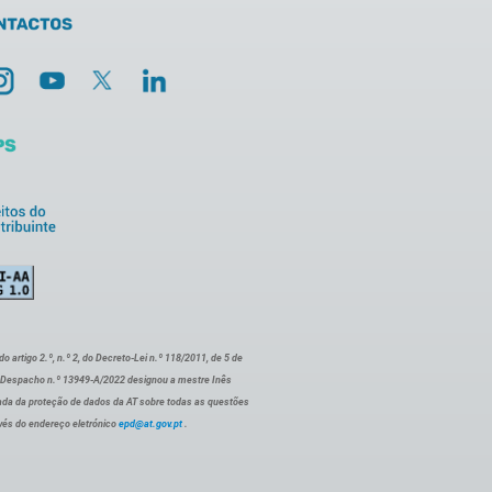
artigo 2.º, n.º 2, do Decreto-Lei n.º 118/2011, de 5 de
o Despacho n.º 13949-A/2022 designou a mestre Inês
ada da proteção de dados da AT sobre todas as questões
vés do endereço eletrónico
epd@at.gov.pt
.