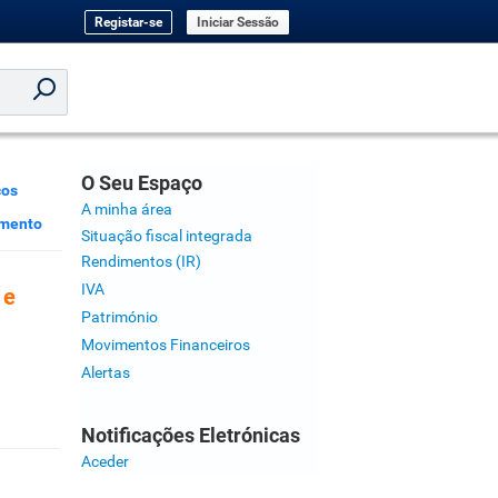
Registar-se
Iniciar Sessão
O Seu Espaço
ços
A minha área
imento
Situação fiscal integrada
Rendimentos (IR)
IVA
 e
Património
Movimentos Financeiros
Alertas
Notificações Eletrónicas
Aceder