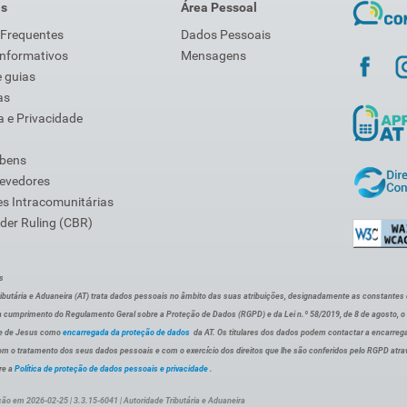
is
Área Pessoal
 Frequentes
Dados Pessoais
Informativos
Mensagens
 guias
as
 e Privacidade
 bens
Devedores
s Intracomunitárias
der Ruling (CBR)
s
ibutária e Aduaneira (AT) trata dados pessoais no âmbito das suas atribuições, designadamente as constantes do 
 cumprimento do Regulamento Geral sobre a Proteção de Dados (RGPD) e da Lei n.º 58/2019, de 8 de agosto, 
de de Jesus como
encarregada da proteção de dados
da AT. Os titulares dos dados podem contactar a encarreg
om o tratamento dos seus dados pessoais e com o exercício dos direitos que lhe são conferidos pelo RGPD atra
re a
Política de proteção de dados pessoais e privacidade
.
ção em 2026-02-25 | 3.3.15-6041 | Autoridade Tributária e Aduaneira