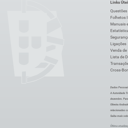
Links Úte
Questões
Folhetos 
Manuais e
Estatístic
Segurança
Ligações
Venda de
Lista de 
Transaçõe
Cross-Bor
Dados Pessoai
A Autoridade Tr
dezembro. Para
Oliveira Andra
relacionadas c
Saiba mais sob
Última atualiza