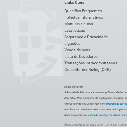
Links Úteis
Questões Frequentes
Folhetos Informativos
Manuais e guias
Estatísticas
Segurança e Privacidade
Ligações
Venda de bens
Lista de Devedores
Transações Intracomunitárias
Cross-Border Ruling (CBR)
Dados Pessoais
A Autoridade Tributária e Aduaneira (AT) trata dados p
dezembro. Para cumprimento do Regulamento Geral sob
Oliveira Andrade de Jesus como
encarregada da prote
relacionadas com o tratamento dos seus dados pessoai
Saiba mais sobre a
Política de proteção de dados pess
Última atualização em 2026-02-25 | 3.3.15-6041 | Autor