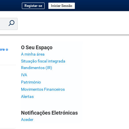
Registar-se
Iniciar Sessão
O Seu Espaço
bre o
A minha área
Situação fiscal integrada
Rendimentos (IR)
IVA
Património
Movimentos Financeiros
Alertas
Notificações Eletrónicas
Aceder