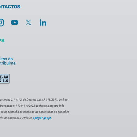
artigo 2.º, n.º 2, do Decreto-Lei n.º 118/2011, de 5 de
o Despacho n.º 13949-A/2022 designou a mestre Inês
ada da proteção de dados da AT sobre todas as questões
vés do endereço eletrónico
epd@at.gov.pt
.