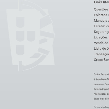
Links Úte
Questões
Folhetos 
Manuais e
Estatístic
Segurança
Ligações
Venda de
Lista de 
Transaçõe
Cross-Bor
Dados Pessoai
A Autoridade Tr
dezembro. Para
Oliveira Andra
relacionadas c
Saiba mais sob
Última atualiza