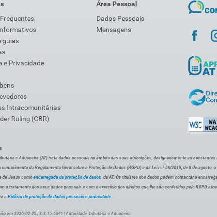
is
Área Pessoal
 Frequentes
Dados Pessoais
Informativos
Mensagens
 guias
as
 e Privacidade
 bens
Devedores
s Intracomunitárias
der Ruling (CBR)
s
ibutária e Aduaneira (AT) trata dados pessoais no âmbito das suas atribuições, designadamente as constantes do 
 cumprimento do Regulamento Geral sobre a Proteção de Dados (RGPD) e da Lei n.º 58/2019, de 8 de agosto, 
de de Jesus como
encarregada da proteção de dados
da AT. Os titulares dos dados podem contactar a encarreg
om o tratamento dos seus dados pessoais e com o exercício dos direitos que lhe são conferidos pelo RGPD atra
re a
Política de proteção de dados pessoais e privacidade
.
ção em 2026-02-25 | 3.3.15-6041 | Autoridade Tributária e Aduaneira