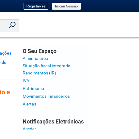
Registar-se
Iniciar Sessão
O Seu Espaço
ações
A minha área
 de
Situação fiscal integrada
Rendimentos (IR)
IVA
Património
ão e
Movimentos Financeiros
Alertas
Notificações Eletrónicas
Aceder