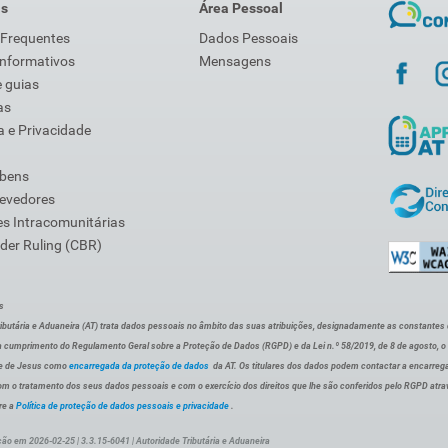
is
Área Pessoal
 Frequentes
Dados Pessoais
Informativos
Mensagens
 guias
as
 e Privacidade
 bens
Devedores
s Intracomunitárias
der Ruling (CBR)
s
ibutária e Aduaneira (AT) trata dados pessoais no âmbito das suas atribuições, designadamente as constantes do 
 cumprimento do Regulamento Geral sobre a Proteção de Dados (RGPD) e da Lei n.º 58/2019, de 8 de agosto, 
de de Jesus como
encarregada da proteção de dados
da AT. Os titulares dos dados podem contactar a encarreg
om o tratamento dos seus dados pessoais e com o exercício dos direitos que lhe são conferidos pelo RGPD atra
re a
Política de proteção de dados pessoais e privacidade
.
ção em 2026-02-25 | 3.3.15-6041 | Autoridade Tributária e Aduaneira