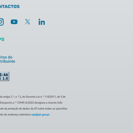
artigo 2.º, n.º 2, do Decreto-Lei n.º 118/2011, de 5 de
o Despacho n.º 13949-A/2022 designou a mestre Inês
ada da proteção de dados da AT sobre todas as questões
vés do endereço eletrónico
epd@at.gov.pt
.