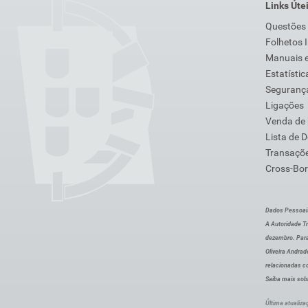
Links Úte
Questões
Folhetos 
Manuais e
Estatístic
Segurança
Ligações
Venda de
Lista de 
Transaçõe
Cross-Bor
Dados Pessoai
A Autoridade Tr
dezembro. Para
Oliveira Andra
relacionadas c
Saiba mais sob
Última atualiza