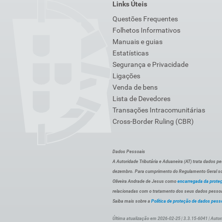
Links Úteis
Questões Frequentes
Folhetos Informativos
Manuais e guias
Estatísticas
Segurança e Privacidade
Ligações
Venda de bens
Lista de Devedores
Transações Intracomunitárias
Cross-Border Ruling (CBR)
Dados Pessoais
A Autoridade Tributária e Aduaneira (AT) trata dados p
dezembro. Para cumprimento do Regulamento Geral sob
Oliveira Andrade de Jesus como
encarregada da prote
relacionadas com o tratamento dos seus dados pessoai
Saiba mais sobre a
Política de proteção de dados pess
Última atualização em 2026-02-25 | 3.3.15-6041 | Autor