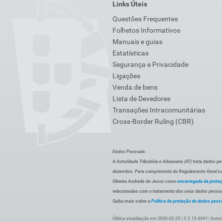
Links Úteis
Questões Frequentes
Folhetos Informativos
Manuais e guias
Estatísticas
Segurança e Privacidade
Ligações
Venda de bens
Lista de Devedores
Transações Intracomunitárias
Cross-Border Ruling (CBR)
Dados Pessoais
A Autoridade Tributária e Aduaneira (AT) trata dados p
dezembro. Para cumprimento do Regulamento Geral sob
Oliveira Andrade de Jesus como
encarregada da prote
relacionadas com o tratamento dos seus dados pessoai
Saiba mais sobre a
Política de proteção de dados pess
Última atualização em 2026-02-25 | 3.3.15-6041 | Autor