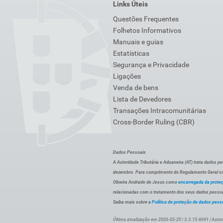
Links Úteis
Questões Frequentes
Folhetos Informativos
Manuais e guias
Estatísticas
Segurança e Privacidade
Ligações
Venda de bens
Lista de Devedores
Transações Intracomunitárias
Cross-Border Ruling (CBR)
Dados Pessoais
A Autoridade Tributária e Aduaneira (AT) trata dados p
dezembro. Para cumprimento do Regulamento Geral sob
Oliveira Andrade de Jesus como
encarregada da prote
relacionadas com o tratamento dos seus dados pessoai
Saiba mais sobre a
Política de proteção de dados pess
Última atualização em 2026-02-25 | 3.3.15-6041 | Autor