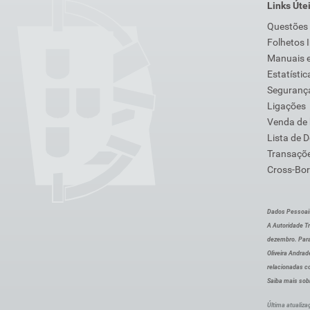
Links Úte
Questões
Folhetos 
Manuais e
Estatístic
Segurança
Ligações
Venda de
Lista de 
Transaçõe
Cross-Bor
Dados Pessoai
A Autoridade Tr
dezembro. Para
Oliveira Andra
relacionadas c
Saiba mais sob
Última atualiza