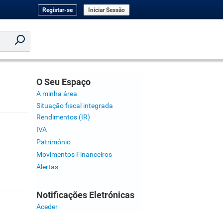
Registar-se
Iniciar Sessão
O Seu Espaço
A minha área
Situação fiscal integrada
Rendimentos (IR)
IVA
Património
Movimentos Financeiros
Alertas
Notificações Eletrónicas
Aceder