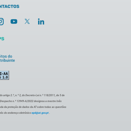
artigo 2.º, n.º 2, do Decreto-Lei n.º 118/2011, de 5 de
o Despacho n.º 13949-A/2022 designou a mestre Inês
ada da proteção de dados da AT sobre todas as questões
vés do endereço eletrónico
epd@at.gov.pt
.