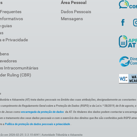
is
Área Pessoal
 Frequentes
Dados Pessoais
Informativos
Mensagens
 guias
as
 e Privacidade
 bens
Devedores
s Intracomunitárias
der Ruling (CBR)
s
ibutária e Aduaneira (AT) trata dados pessoais no âmbito das suas atribuições, designadamente as constantes do 
 cumprimento do Regulamento Geral sobre a Proteção de Dados (RGPD) e da Lei n.º 58/2019, de 8 de agosto, 
de de Jesus como
encarregada da proteção de dados
da AT. Os titulares dos dados podem contactar a encarreg
om o tratamento dos seus dados pessoais e com o exercício dos direitos que lhe são conferidos pelo RGPD atra
re a
Política de proteção de dados pessoais e privacidade
.
ção em 2026-02-25 | 3.3.15-6041 | Autoridade Tributária e Aduaneira