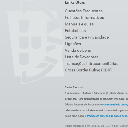
Links Úteis
Questões Frequentes
Folhetos Informativos
Manuais e guias
Estatísticas
Segurança e Privacidade
Ligações
Venda de bens
Lista de Devedores
Transações Intracomunitárias
Cross-Border Ruling (CBR)
Dados Pessoais
A Autoridade Tributária e Aduaneira (AT) trata dados p
dezembro. Para cumprimento do Regulamento Geral sob
Oliveira Andrade de Jesus como
encarregada da prote
relacionadas com o tratamento dos seus dados pessoai
Saiba mais sobre a
Política de proteção de dados pess
Última atualização em 2026-02-25 | 3.3.15-6041 | Autor