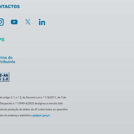
artigo 2.º, n.º 2, do Decreto-Lei n.º 118/2011, de 5 de
o Despacho n.º 13949-A/2022 designou a mestre Inês
ada da proteção de dados da AT sobre todas as questões
vés do endereço eletrónico
epd@at.gov.pt
.