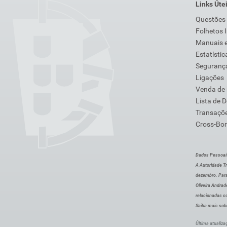
Links Úte
Questões
Folhetos 
Manuais e
Estatístic
Segurança
Ligações
Venda de
Lista de 
Transaçõe
Cross-Bor
Dados Pessoai
A Autoridade Tr
dezembro. Para
Oliveira Andra
relacionadas c
Saiba mais sob
Última atualiza