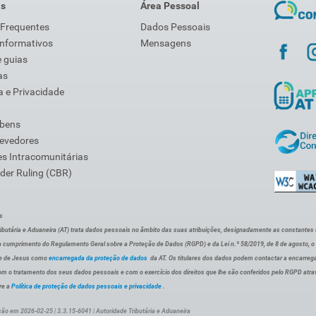
is
Área Pessoal
 Frequentes
Dados Pessoais
Informativos
Mensagens
 guias
as
 e Privacidade
 bens
Devedores
s Intracomunitárias
der Ruling (CBR)
s
ibutária e Aduaneira (AT) trata dados pessoais no âmbito das suas atribuições, designadamente as constantes do 
 cumprimento do Regulamento Geral sobre a Proteção de Dados (RGPD) e da Lei n.º 58/2019, de 8 de agosto, 
de de Jesus como
encarregada da proteção de dados
da AT. Os titulares dos dados podem contactar a encarreg
om o tratamento dos seus dados pessoais e com o exercício dos direitos que lhe são conferidos pelo RGPD atra
re a
Política de proteção de dados pessoais e privacidade
.
ção em 2026-02-25 | 3.3.15-6041 | Autoridade Tributária e Aduaneira