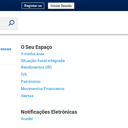
Registar-se
Iniciar Sessão
O Seu Espaço
essoas
A minha área
Situação fiscal integrada
Rendimentos (IR)
IVA
Património
Movimentos Financeiros
Alertas
Notificações Eletrónicas
Aceder