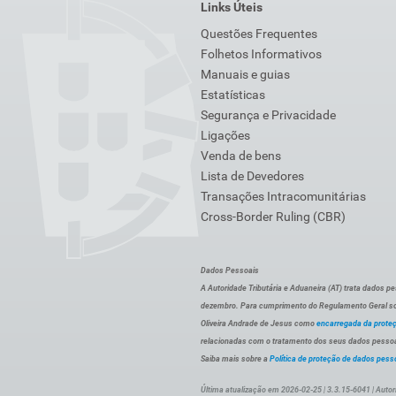
Links Úteis
Questões Frequentes
Folhetos Informativos
Manuais e guias
Estatísticas
Segurança e Privacidade
Ligações
Venda de bens
Lista de Devedores
Transações Intracomunitárias
Cross-Border Ruling (CBR)
Dados Pessoais
A Autoridade Tributária e Aduaneira (AT) trata dados p
dezembro. Para cumprimento do Regulamento Geral sob
Oliveira Andrade de Jesus como
encarregada da prote
relacionadas com o tratamento dos seus dados pessoai
Saiba mais sobre a
Política de proteção de dados pess
Última atualização em 2026-02-25 | 3.3.15-6041 | Autor