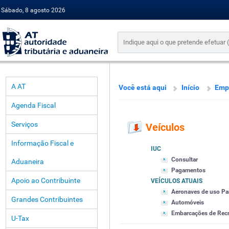
Sábado, 8 agosto 2026
A AT
Você está aqui
Início
Emp
Agenda Fiscal
Serviços
Veículos
Informação Fiscal e
IUC
Consultar
Aduaneira
Pagamentos
Apoio ao Contribuinte
VEÍCULOS ATUAIS
Aeronaves de uso Par
Grandes Contribuintes
Automóveis
Embarcações de Recre
U-Tax