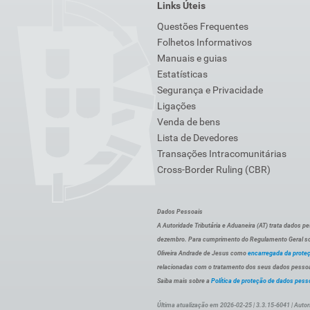
Links Úteis
Questões Frequentes
Folhetos Informativos
Manuais e guias
Estatísticas
Segurança e Privacidade
Ligações
Venda de bens
Lista de Devedores
Transações Intracomunitárias
Cross-Border Ruling (CBR)
Dados Pessoais
A Autoridade Tributária e Aduaneira (AT) trata dados p
dezembro. Para cumprimento do Regulamento Geral sob
Oliveira Andrade de Jesus como
encarregada da prote
relacionadas com o tratamento dos seus dados pessoai
Saiba mais sobre a
Política de proteção de dados pess
Última atualização em 2026-02-25 | 3.3.15-6041 | Autor