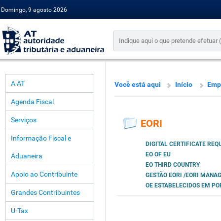
Domingo, 9 agosto 2026
A AT
Você está aqui
Início
Emp
Agenda Fiscal
Serviços
EORI
Informação Fiscal e
DIGITAL CERTIFICATE RE
EO OF EU
Aduaneira
EO THIRD COUNTRY
Apoio ao Contribuinte
GESTÃO EORI /EORI MANA
OE ESTABELECIDOS EM P
Grandes Contribuintes
U-Tax