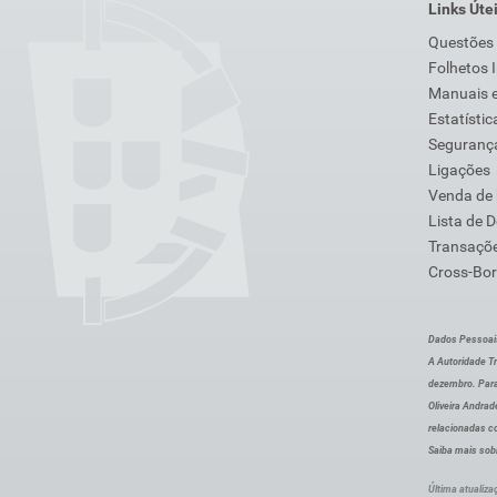
Links Úte
Questões
Folhetos 
Manuais e
Estatístic
Segurança
Ligações
Venda de
Lista de 
Transaçõe
Cross-Bor
Dados Pessoai
A Autoridade Tr
dezembro. Para
Oliveira Andra
relacionadas c
Saiba mais sob
Última atualiza