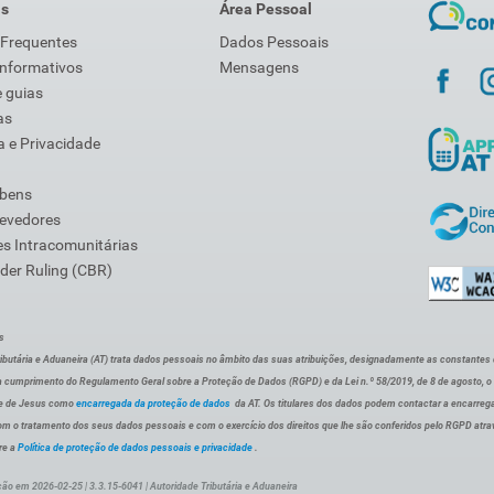
is
Área Pessoal
 Frequentes
Dados Pessoais
Informativos
Mensagens
 guias
as
 e Privacidade
 bens
Devedores
s Intracomunitárias
der Ruling (CBR)
s
ibutária e Aduaneira (AT) trata dados pessoais no âmbito das suas atribuições, designadamente as constantes do 
 cumprimento do Regulamento Geral sobre a Proteção de Dados (RGPD) e da Lei n.º 58/2019, de 8 de agosto, 
de de Jesus como
encarregada da proteção de dados
da AT. Os titulares dos dados podem contactar a encarreg
om o tratamento dos seus dados pessoais e com o exercício dos direitos que lhe são conferidos pelo RGPD atra
re a
Política de proteção de dados pessoais e privacidade
.
ção em 2026-02-25 | 3.3.15-6041 | Autoridade Tributária e Aduaneira