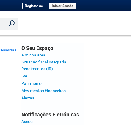
Registar-se
Iniciar Sessão
O Seu Espaço
essórias
A minha área
Situação fiscal integrada
Rendimentos (IR)
IVA
Património
Movimentos Financeiros
Alertas
Notificações Eletrónicas
Aceder