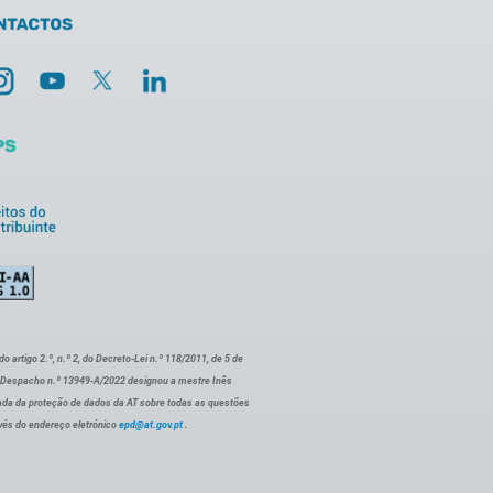
artigo 2.º, n.º 2, do Decreto-Lei n.º 118/2011, de 5 de
o Despacho n.º 13949-A/2022 designou a mestre Inês
ada da proteção de dados da AT sobre todas as questões
vés do endereço eletrónico
epd@at.gov.pt
.