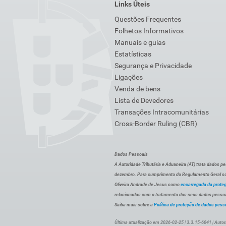
Links Úteis
Questões Frequentes
Folhetos Informativos
Manuais e guias
Estatísticas
Segurança e Privacidade
Ligações
Venda de bens
Lista de Devedores
Transações Intracomunitárias
Cross-Border Ruling (CBR)
Dados Pessoais
A Autoridade Tributária e Aduaneira (AT) trata dados p
dezembro. Para cumprimento do Regulamento Geral sob
Oliveira Andrade de Jesus como
encarregada da prote
relacionadas com o tratamento dos seus dados pessoai
Saiba mais sobre a
Política de proteção de dados pess
Última atualização em 2026-02-25 | 3.3.15-6041 | Autor