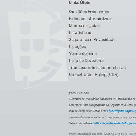
Links Úteis
Questões Frequentes
Folhetos Informativos
Manuais e guias
Estatísticas
Segurança e Privacidade
Ligações
Venda de bens
Lista de Devedores
Transações Intracomunitárias
Cross-Border Ruling (CBR)
Dados Pessoais
A Autoridade Tributária e Aduaneira (AT) trata dados p
dezembro. Para cumprimento do Regulamento Geral sob
Oliveira Andrade de Jesus como
encarregada da prote
relacionadas com o tratamento dos seus dados pessoai
Saiba mais sobre a
Política de proteção de dados pess
Última atualização em 2026-02-25 | 3.3.15-6041 | Autor