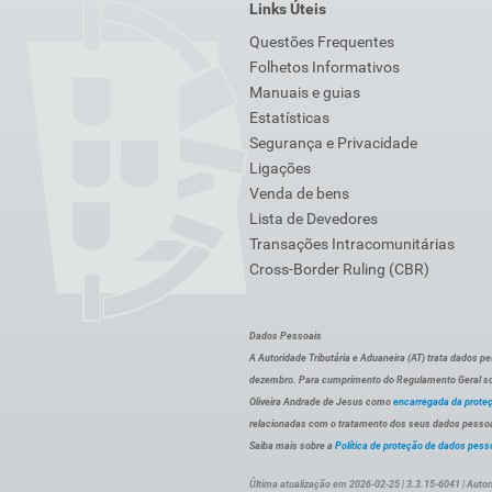
Links Úteis
Questões Frequentes
Folhetos Informativos
Manuais e guias
Estatísticas
Segurança e Privacidade
Ligações
Venda de bens
Lista de Devedores
Transações Intracomunitárias
Cross-Border Ruling (CBR)
Dados Pessoais
A Autoridade Tributária e Aduaneira (AT) trata dados p
dezembro. Para cumprimento do Regulamento Geral sob
Oliveira Andrade de Jesus como
encarregada da prote
relacionadas com o tratamento dos seus dados pessoai
Saiba mais sobre a
Política de proteção de dados pess
Última atualização em 2026-02-25 | 3.3.15-6041 | Autor