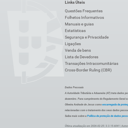
Links Úteis
Questões Frequentes
Folhetos Informativos
Manuais e guias
Estatísticas
Segurança e Privacidade
Ligações
Venda de bens
Lista de Devedores
Transações Intracomunitárias
Cross-Border Ruling (CBR)
Dados Pessoais
A Autoridade Tributária e Aduaneira (AT) trata dados p
dezembro. Para cumprimento do Regulamento Geral sob
Oliveira Andrade de Jesus como
encarregada da prote
relacionadas com o tratamento dos seus dados pessoai
Saiba mais sobre a
Política de proteção de dados pess
Última atualização em 2026-02-25 | 3.3.15-6041 | Autor