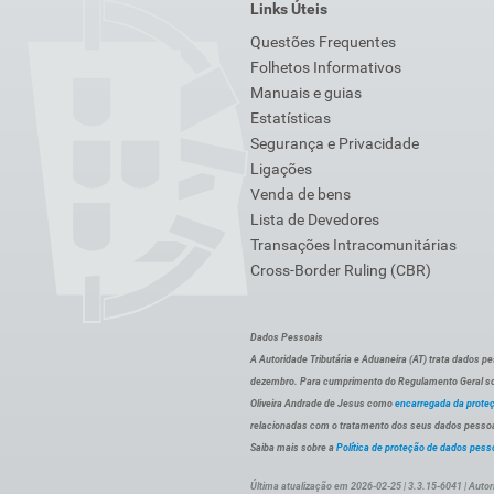
Links Úteis
Questões Frequentes
Folhetos Informativos
Manuais e guias
Estatísticas
Segurança e Privacidade
Ligações
Venda de bens
Lista de Devedores
Transações Intracomunitárias
Cross-Border Ruling (CBR)
Dados Pessoais
A Autoridade Tributária e Aduaneira (AT) trata dados p
dezembro. Para cumprimento do Regulamento Geral sob
Oliveira Andrade de Jesus como
encarregada da prote
relacionadas com o tratamento dos seus dados pessoai
Saiba mais sobre a
Política de proteção de dados pess
Última atualização em 2026-02-25 | 3.3.15-6041 | Autor