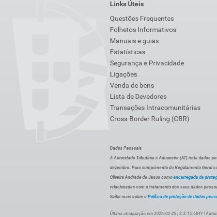
Links Úteis
Questões Frequentes
Folhetos Informativos
Manuais e guias
Estatísticas
Segurança e Privacidade
Ligações
Venda de bens
Lista de Devedores
Transações Intracomunitárias
Cross-Border Ruling (CBR)
Dados Pessoais
A Autoridade Tributária e Aduaneira (AT) trata dados p
dezembro. Para cumprimento do Regulamento Geral sob
Oliveira Andrade de Jesus como
encarregada da prote
relacionadas com o tratamento dos seus dados pessoai
Saiba mais sobre a
Política de proteção de dados pess
Última atualização em 2026-02-25 | 3.3.15-6041 | Autor