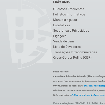
Links Úteis
Questões Frequentes
Folhetos Informativos
Manuais e guias
Estatísticas
Segurança e Privacidade
Ligações
Venda de bens
Lista de Devedores
Transações Intracomunitárias
Cross-Border Ruling (CBR)
Dados Pessoais
A Autoridade Tributária e Aduaneira (AT) trata dados p
dezembro. Para cumprimento do Regulamento Geral sob
Oliveira Andrade de Jesus como
encarregada da prote
relacionadas com o tratamento dos seus dados pessoai
Saiba mais sobre a
Política de proteção de dados pess
Última atualização em 2026-02-25 | 3.3.15-6041 | Autor