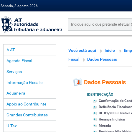
Sábado, 8 agosto 2026
A AT
Você está aqui
Início
Emp
Fiscal
Dados Pessoais
Agenda Fiscal
Serviços
Dados Pessoais
Informação Fiscal e
Aduaneira
IDENTIFICAÇÃO
Confirmação de Cont
Apoio ao Contribuinte
Deficiência Fiscalme
DL 81/2003 Diretiva
Grandes Contribuintes
Herança Indivisa
U-Tax
Morada
Residente Não Habitu