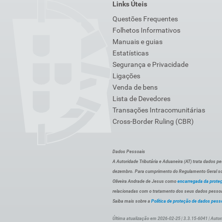
Links Úteis
Questões Frequentes
Folhetos Informativos
Manuais e guias
Estatísticas
Segurança e Privacidade
Ligações
Venda de bens
Lista de Devedores
Transações Intracomunitárias
Cross-Border Ruling (CBR)
Dados Pessoais
A Autoridade Tributária e Aduaneira (AT) trata dados p
dezembro. Para cumprimento do Regulamento Geral sob
Oliveira Andrade de Jesus como
encarregada da prote
relacionadas com o tratamento dos seus dados pessoai
Saiba mais sobre a
Política de proteção de dados pess
Última atualização em 2026-02-25 | 3.3.15-6041 | Autor